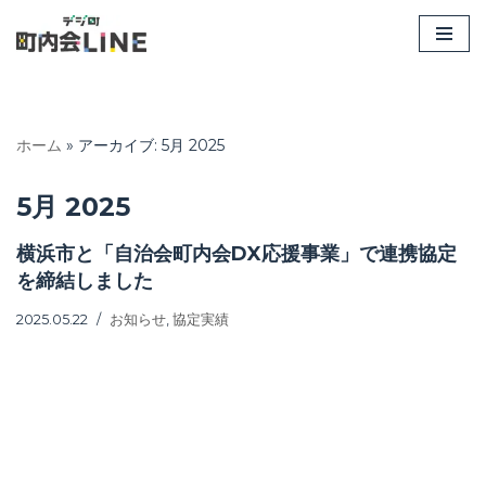
コ
ン
テ
ン
ホーム
»
アーカイブ: 5月 2025
ツ
へ
5月 2025
ス
キ
横浜市と「自治会町内会DX応援事業」で連携協定
ッ
を締結しました
プ
2025.05.22
お知らせ
,
協定実績