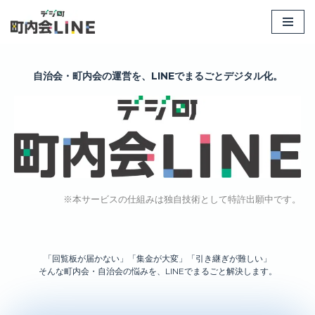
コ
ン
テ
自治会・町内会の運営を、LINEでまるごとデジタル化。
ン
ツ
へ
ス
キ
ッ
プ
※本サービスの仕組みは独自技術として特許出願中です。
「回覧板が届かない」「集金が大変」「引き継ぎが難しい」
そんな町内会・自治会の悩みを、LINEでまるごと解決します。