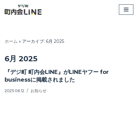
コ
ン
テ
ン
ホーム
»
アーカイブ: 6月 2025
ツ
へ
6月 2025
ス
キ
『デジ町 町内会LINE』がLINEヤフー for
ッ
businessに掲載されました
プ
2025.06.12
お知らせ