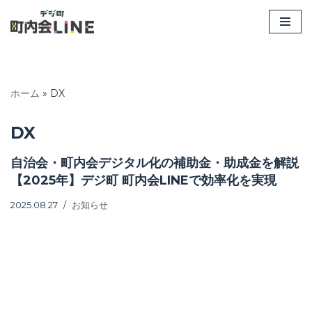
コ
ン
テ
ン
ホーム
»
DX
ツ
へ
DX
ス
キ
自治会・町内会デジタル化の補助金・助成金を解説
ッ
【2025年】デジ町 町内会LINEで効率化を実現
プ
2025.08.27
お知らせ