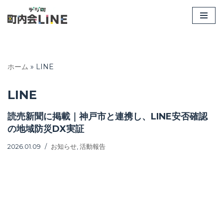
コ
ン
テ
ン
ホーム
»
LINE
ツ
へ
LINE
ス
キ
読売新聞に掲載｜神戸市と連携し、LINE安否確認
ッ
の地域防災DX実証
プ
2026.01.09
お知らせ
,
活動報告