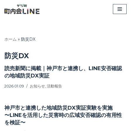
コ
ン
テ
ン
ホーム
»
防災DX
ツ
へ
防災DX
ス
キ
読売新聞に掲載｜神戸市と連携し、LINE安否確認
ッ
の地域防災DX実証
プ
2026.01.09
お知らせ
,
活動報告
神戸市と連携した地域防災DX実証実験を実施
〜LINEを活用した災害時の広域安否確認の有用性
を検証〜