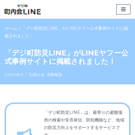
コ
ン
ホーム
»
「デジ町防災LINE」がLINEヤフー公式事例サイトに掲
テ
載されました！
ン
ツ
「デジ町防災LINE」がLINEヤフー公
へ
式事例サイトに掲載されました！
ス
キ
2025.08.11
お知らせ
,
活動報告
ッ
プ
「デジ町防災LINE」は、最寄りの避難場
所の検索や安否発信、防犯機能など、地域
の防災力向上をサポートするサービスで
す。