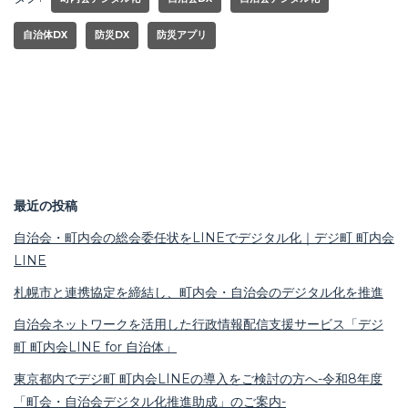
自治体DX
防災DX
防災アプリ
最近の投稿
自治会・町内会の総会委任状をLINEでデジタル化｜デジ町 町内会
LINE
札幌市と連携協定を締結し、町内会・自治会のデジタル化を推進
自治会ネットワークを活用した行政情報配信支援サービス「デジ
町 町内会LINE for 自治体」
東京都内でデジ町 町内会LINEの導入をご検討の方へ-令和8年度
「町会・自治会デジタル化推進助成」のご案内-