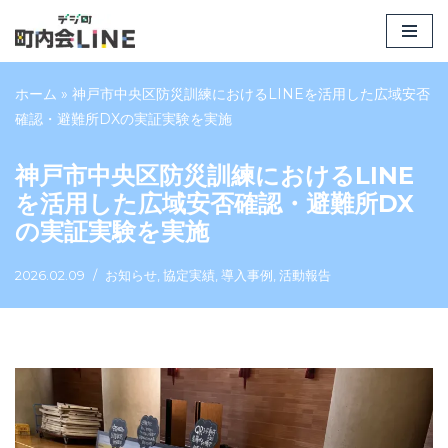
コ
ン
ホーム
»
神戸市中央区防災訓練におけるLINEを活用した広域安否
テ
確認・避難所DXの実証実験を実施
ン
ツ
神戸市中央区防災訓練におけるLINE
へ
を活用した広域安否確認・避難所DX
ス
の実証実験を実施
キ
ッ
2026.02.09
お知らせ
,
協定実績
,
導入事例
,
活動報告
プ